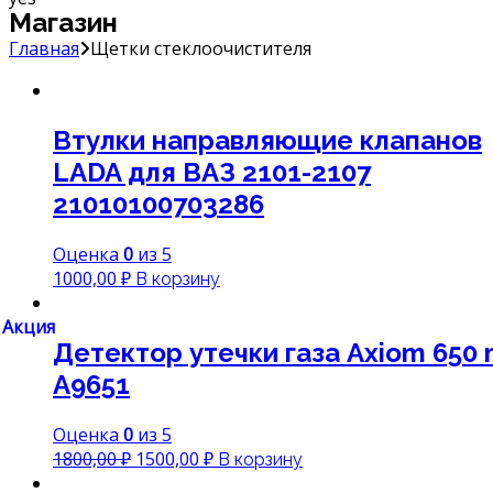
Магазин
Главная
Щетки стеклоочистителя
Втулки направляющие клапанов
LADA для ВАЗ 2101-2107
21010100703286
Оценка
0
из 5
1000,00
₽
В корзину
Акция
Детектор утечки газа Axiom 650 
A9651
Оценка
0
из 5
Первоначальная
Текущая
1800,00
₽
1500,00
₽
В корзину
цена
цена: