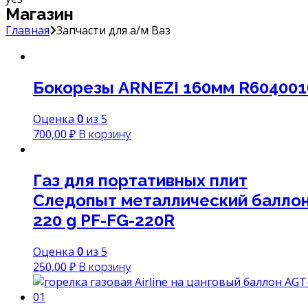
Магазин
Главная
Запчасти для а/м Ваз
Бокорезы ARNEZI 160мм R604001
Оценка
0
из 5
700,00
₽
В корзину
Газ для портативных плит
Следопыт металлический балло
220 g PF-FG-220R
Оценка
0
из 5
250,00
₽
В корзину