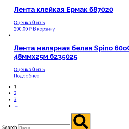
Лента клейкая Ермак 687020
Оценка
0
из 5
200,00
₽
В корзину
Лента малярная белая Spino 60o
48ммx25м 6235025
Оценка
0
из 5
Подробнее
1
2
3
→
Search