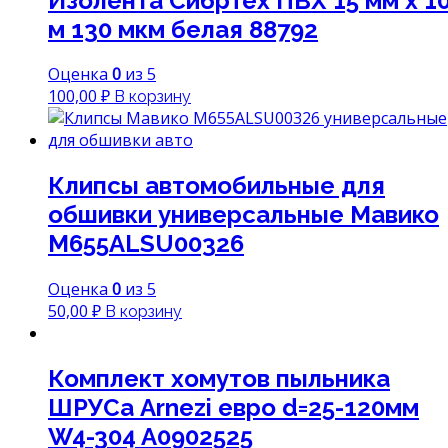
Изолента СибрТех ПВХ 15 мм х 1
м 130 мкм белая 88792
Оценка
0
из 5
100,00
₽
В корзину
Клипсы автомобильные для
обшивки универсальные Мавико
M655ALSU00326
Оценка
0
из 5
50,00
₽
В корзину
Комплект хомутов пыльника
ШРУСа Arnezi евро d=25-120мм
W4-304 A0902525