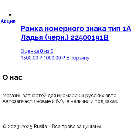
Акция
Рамка номерного знака тип 1А
Ладья (черн.) 22500191B
Оценка
0
из 5
Первоначальная
Текущая
1500,00
₽
1000,00
₽
В корзину
цена
цена:
составляла
1000,00 ₽.
О нас
1500,00 ₽.
Магазин запчастей для иномарок и русских авто.
Автозапчасти новые и б/у, в наличии и под заказ.
© 2023-2025 Rusila - Все права защищены.