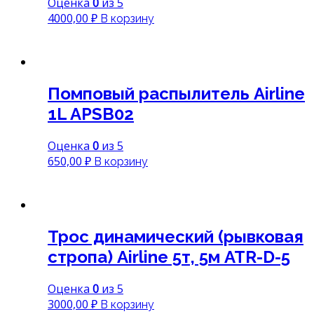
Оценка
0
из 5
4000,00
₽
В корзину
Помповый распылитель Airline
1L APSB02
Оценка
0
из 5
650,00
₽
В корзину
Трос динамический (рывковая
стропа) Airline 5т, 5м ATR-D-5
Оценка
0
из 5
3000,00
₽
В корзину