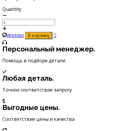
Quantity
Количество
товара
Держатель
Wishlist
В корзину
для
телефона
Персональный менеджер.
автомобильный
на
Помощь в подборе детали
торпедо/
лоб.
Любая деталь.
стекло
присоска-
Точное соответствие запросу
липучка
AMSU15
Выгодные цены.
Соответствие цены и качества