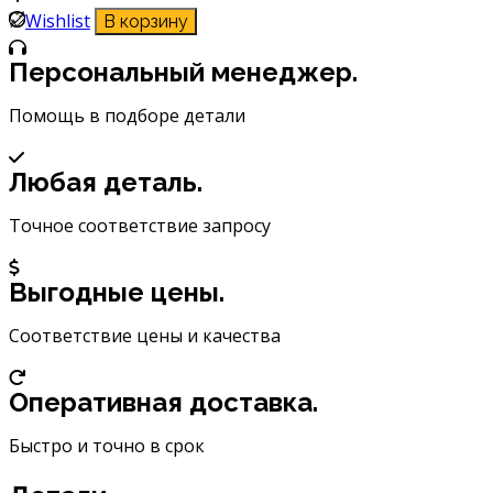
Герметик
Wishlist
В корзину
прокладок
чёрный
Персональный менеджер.
Abro
85
Помощь в подборе детали
g
912ABR
Любая деталь.
Точное соответствие запросу
Выгодные цены.
Соответствие цены и качества
Оперативная доставка.
Быстро и точно в срок