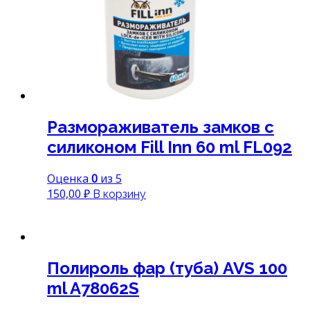
Размораживатель замков с
силиконом Fill Inn 60 ml FL092
Оценка
0
из 5
150,00
₽
В корзину
Полироль фар (туба) AVS 100
ml A78062S