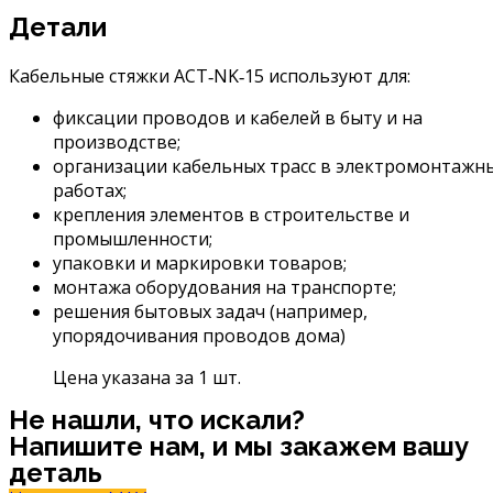
Детали
Кабельные
стяжки
ACT‑NK‑15
используют
для:
фиксации
проводов
и
кабелей
в
быту
и
на
производстве;
организации
кабельных
трасс
в
электромонтажн
работах;
крепления
элементов
в
строительстве
и
промышленности;
упаковки
и
маркировки
товаров;
монтажа
оборудования
на
транспорте;
решения
бытовых
задач
(например,
упорядочивания
проводов
дома)
Цена указана за 1 шт.
Не нашли, что искали?
Напишите нам, и мы закажем вашу
деталь