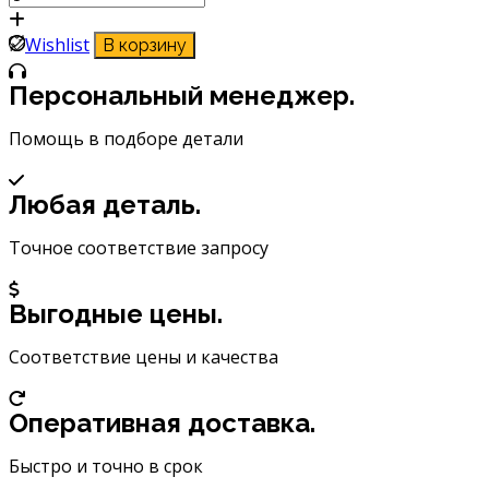
товара
Хомут
Wishlist
В корзину
пластиковый
набор
Персональный менеджер.
Airline
ACT-
Помощь в подборе детали
NK-
15
Любая деталь.
Точное соответствие запросу
Выгодные цены.
Соответствие цены и качества
Оперативная доставка.
Быстро и точно в срок