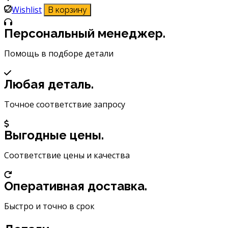
Ключ
Wishlist
В корзину
балонный
торцевой
Персональный менеджер.
прямой
24x27
Помощь в подборе детали
АвтоDело
34047
Любая деталь.
Точное соответствие запросу
Выгодные цены.
Соответствие цены и качества
Оперативная доставка.
Быстро и точно в срок