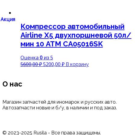
Акция
Компрессор автомобильный
Airline X5 двухпоршневой 50л/
мин 10 АТМ CA05016SK
Оценка
0
из 5
Первоначальная
Текущая
5600,00
₽
5200,00
₽
В корзину
цена
цена:
составляла
5200,00 ₽.
О нас
5600,00 ₽.
Магазин запчастей для иномарок и русских авто.
Автозапчасти новые и б/у, в наличии и под заказ.
© 2023-2025 Rusila - Все права защищены.