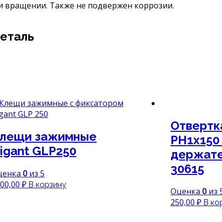
и вращении. Также не подвержен коррозии.
деталь
Отвертк
лещи зажимные
PH1x150
igant GLP250
держате
30615
ценка
0
из 5
00,00
₽
В корзину
Оценка
0
из 
250,00
₽
В ко