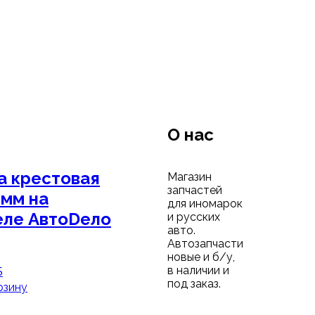
О нас
а крестовая
Магазин
запчастей
 мм на
для иномарок
ле АвтоDело
и русских
авто.
Автозапчасти
новые и б/у,
5
в наличии и
под заказ.
рзину