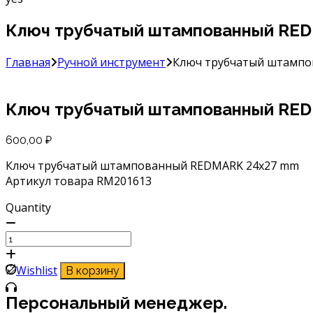
Ключ трубчатый штампованный RE
Главная
Ручной инструмент
Ключ трубчатый штампо
Ключ трубчатый штампованный RE
600,00
₽
Ключ трубчатый штампованный REDMARK 24х27 mm
Артикул товара RM201613
Quantity
Количество
товара
Ключ
Wishlist
В корзину
трубчатый
штампованный
Персональный менеджер.