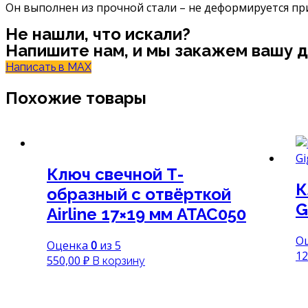
Он выполнен из прочной стали – не деформируется пр
Не нашли, что искали?
Напишите нам, и мы закажем вашу 
Написать в MAX
Похожие товары
Ключ свечной Т-
К
образный с отвёрткой
G
Airline 17×19 мм ATAC050
О
Оценка
0
из 5
12
550,00
₽
В корзину