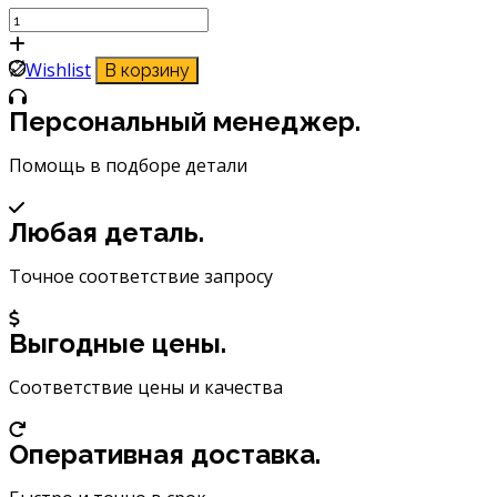
Количество
товара
Лампа
Wishlist
В корзину
автомобильная
XENITE
Персональный менеджер.
SUPER
WHITE
Помощь в подборе детали
12V
H7
Любая деталь.
55W
2
Точное соответствие запросу
шт
1007046
Выгодные цены.
Соответствие цены и качества
Оперативная доставка.