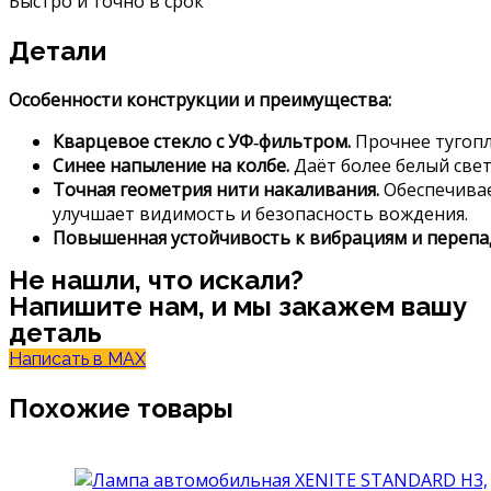
Быстро и точно в срок
Детали
Особенности
конструкции
и
преимущества:
Кварцевое
стекло
с
УФ‑фильтром.
Прочнее
тугоп
Синее
напыление
на
колбе.
Даёт
более
белый
све
Точная
геометрия
нити
накаливания.
Обеспечива
улучшает
видимость
и
безопасность
вождения.
Повышенная
устойчивость
к
вибрациям
и
перепа
Не нашли, что искали?
Напишите нам, и мы закажем вашу
деталь
Написать в MAX
Похожие товары