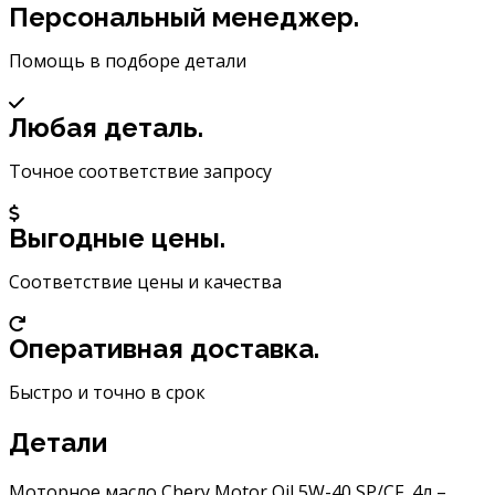
CHERY
Персональный менеджер.
Motor
Oil
Помощь в подборе детали
5W-
40
Любая деталь.
4L
CHERY5W404
Точное соответствие запросу
Выгодные цены.
Соответствие цены и качества
Оперативная доставка.
Быстро и точно в срок
Детали
Моторное масло Chery Motor Oil 5W-40 SP/CF, 4л –