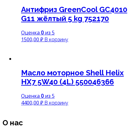
Антифриз GreenCool GC4010
G11 жёлтый 5 kg 752170
Оценка
0
из 5
1500,00
₽
В корзину
Масло моторное Shell Helix
HX7 5W40 (4L) 550046366
Оценка
0
из 5
4400,00
₽
В корзину
О нас