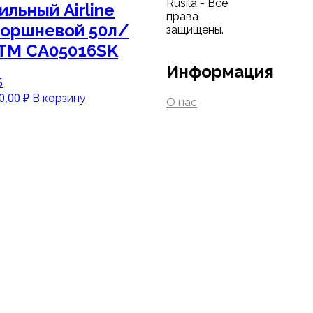
Rusila - Все
льный Airline
права
поршневой 50л/
защищены.
АТМ CA05016SK
Информация
5
воначальная
Текущая
0,00
₽
В корзину
О нас
а
цена:
тавляла
5200,00 ₽.
,00 ₽.