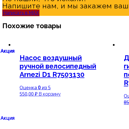
Напишите нам, и мы закажем ваш
Написать в MAX
Похожие товары
Акция
Акция
Насос воздушный
Д
ручной велосипедный
г
Arnezi D1 R7503130
п
R
Оценка
0
из 5
550,00
₽
В корзину
О
85
Акция