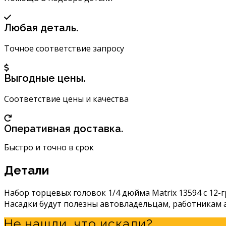
1/4";
4-
Любая деталь.
13
мм;
Точное соответствие запросу
10
шт.)
MATRIX
Выгодные цены.
13594
Соответствие цены и качества
Оперативная доставка.
Быстро и точно в срок
Детали
Набор торцевых головок 1/4 дюйма Matrix 13594 с 12-
Насадки будут полезны автовладельцам, работникам 
Не нашли, что искали?