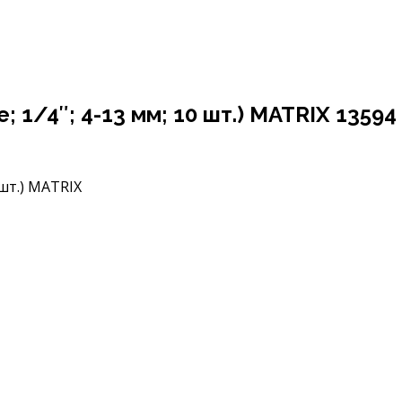
 1/4″; 4-13 мм; 10 шт.) MATRIX 13594
нты
Набор торцевых головок (12-гранные; 1/4″; 4-13 м
 1/4″; 4-13 мм; 10 шт.) MATRIX 13594
 шт.) MATRIX