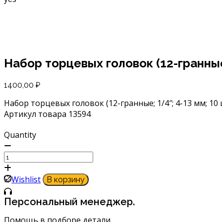
Набор торцевых головок (12-гранные;
Главная
Инструме
Набор торцевых головок (12-гранные;
1400,00
₽
Набор торцевых головок (12-гранные; 1/4″; 4-13 мм; 10
Артикул товара 13594
Quantity
Количество
товара
Набор
Wishlist
В корзину
торцевых
головок
Персональный менеджер.
(12-
Помощь в подборе детали
гранные;