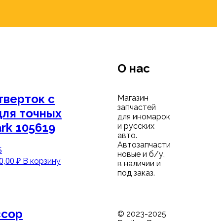
О нас
тверток с
Магазин
запчастей
для точных
для иномарок
rk 105619
и русских
авто.
Автозапчасти
5
новые и б/у,
воначальная
Текущая
0,00
₽
В корзину
в наличии и
а
цена:
под заказ.
тавляла
1000,00 ₽.
,00 ₽.
ссор
© 2023-2025