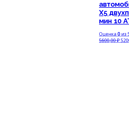
автомоби
X5 двух
мин 10 
Оценка
0
из 
Пер
5600,00
₽
520
цен
сос
5600