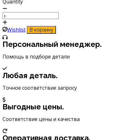
Quantity
Количество
товара
Подшипник
Wishlist
В корзину
шариковый
Koyo
Персональный менеджер.
60002RSCM
Помощь в подборе детали
Любая деталь.
Точное соответствие запросу
Выгодные цены.
Соответствие цены и качества
Оперативная доставка.