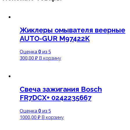
Жиклеры омывателя веерные
AUTO-GUR M97422K
Оценка
0
из 5
300,00
₽
В корзину
Свеча зажигания Bosch
FR7DСX+ 0242235667
Оценка
0
из 5
1000,00
₽
В корзину