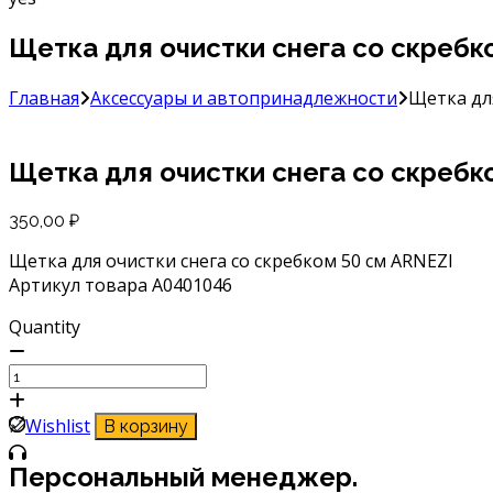
Щетка для очистки снега со скребко
Главная
Аксессуары и автопринадлежности
Щетка для
Щетка для очистки снега со скребко
350,00
₽
Щетка для очистки снега со скребком 50 см ARNEZI
Артикул товара A0401046
Quantity
Количество
товара
Щетка
Wishlist
В корзину
для
очистки
Персональный менеджер.