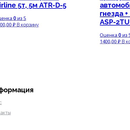
irline 5т, 5м ATR-D-5
автомоб
гнезда + 
ценка
0
из 5
ASP-2TU
00,00
₽
В корзину
Оценка
0
из 
1400,00
₽
В к
формация
с
акты