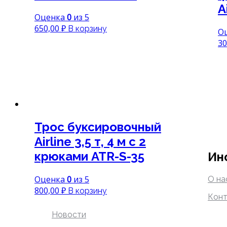
A
Оценка
0
из 5
650,00
₽
В корзину
О
30
Трос буксировочный
Airline 3,5 т, 4 м с 2
крюками ATR-S-35
Ин
Оценка
0
из 5
О на
800,00
₽
В корзину
Конт
Новости