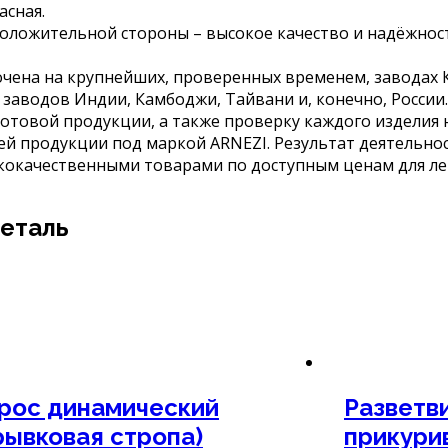
асная.
положительной стороны – высокое качество и надёжно
чена на крупнейших, проверенных временем, заводах К
аводов Индии, Камбоджи, Тайвани и, конечно, России.
товой продукции, а также проверку каждого изделия 
й продукции под маркой ARNEZI. Результат деятельнос
окачественными товарами по доступным ценам для лег
деталь
рос динамический
Разветв
рывковая стропа)
прикури