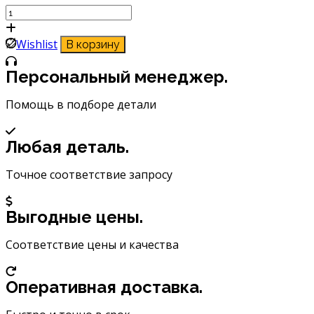
Количество
товара
Щетка
Wishlist
В корзину
стеклоочистителя
Masuma
Персональный менеджер.
18
(450мм)
Помощь в подборе детали
бескаркасная
MU-
Любая деталь.
018U
Точное соответствие запросу
Выгодные цены.
Соответствие цены и качества
Оперативная доставка.