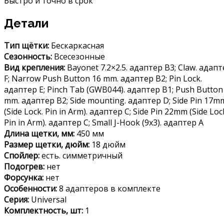
Быстро и точно в срок
Детали
Тип щётки:
Бескаркасная
Сезонность:
Всесезонные
Вид крепления:
Bayonet 7.2×2.5. адаптер B3; Claw. адап
F; Narrow Push Button 16 mm. адаптер B2; Pin Lock.
адаптер E; Pinch Tab (GWB044). адаптер B1; Push Button
mm. адаптер B2; Side mounting. адаптер D; Side Pin 17m
(Side Lock. Pin in Arm). адаптер C; Side Pin 22mm (Side Loc
Pin in Arm). адаптер C; Small J-Hook (9х3). адаптер A
Длина щетки, мм:
450 мм
Размер щетки, дюйм:
18 дюйм
Спойлер:
есть. симметричный
Подогрев:
нет
Форсунка:
нет
Особенности:
8 адаптеров в комплекте
Серия:
Universal
Комплектность, шт:
1