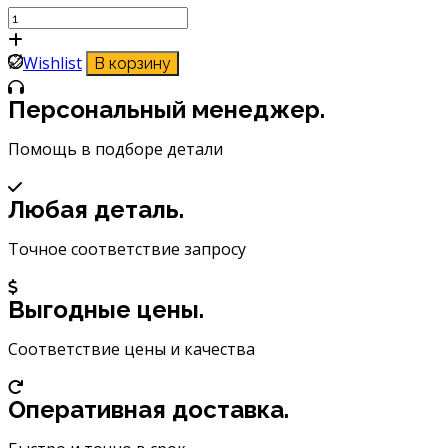
Количество
товара
Щетка
Wishlist
В корзину
стеклоочистителя
Masuma
Персональный менеджер.
20
(500мм)
Помощь в подборе детали
бескаркасная
MU-
Любая деталь.
020U
Точное соответствие запросу
Выгодные цены.
Соответствие цены и качества
Оперативная доставка.