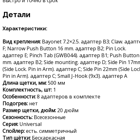
Быстро и точно в срок
Детали
Характеристики:
Вид крепления:
Bayonet 7.2×2.5. адаптер B3; Claw. адап
F; Narrow Push Button 16 mm. адаптер B2; Pin Lock.
адаптер E; Pinch Tab (GWB044). адаптер B1; Push Button
mm. адаптер B2; Side mounting. адаптер D; Side Pin 17m
(Side Lock. Pin in Arm). адаптер C; Side Pin 22mm (Side Loc
Pin in Arm). адаптер C; Small J-Hook (9х3). адаптер A
Длина щетки, мм:
500 мм
Комплектность, шт:
1
Особенности:
8 адаптеров в комплекте
Подогрев:
нет
Размер щетки, дюйм:
20 дюйм
Сезонность:
Всесезонные
Серия:
Universal
Спойлер:
есть. симметричный
Тип щётки:
Бескаркасная