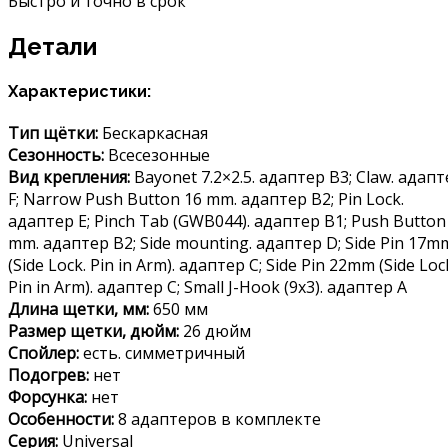
Быстро и точно в срок
Детали
Характеристики:
Тип щётки:
Бескаркасная
Сезонность:
Всесезонные
Вид крепления:
Bayonet 7.2×2.5. адаптер B3; Claw. адап
F; Narrow Push Button 16 mm. адаптер B2; Pin Lock.
адаптер E; Pinch Tab (GWB044). адаптер B1; Push Button
mm. адаптер B2; Side mounting. адаптер D; Side Pin 17m
(Side Lock. Pin in Arm). адаптер C; Side Pin 22mm (Side Loc
Pin in Arm). адаптер C; Small J-Hook (9х3). адаптер A
Длина щетки, мм:
650 мм
Размер щетки, дюйм:
26 дюйм
Спойлер:
есть. симметричный
Подогрев:
нет
Форсунка:
нет
Особенности:
8 адаптеров в комплекте
Серия:
Universal