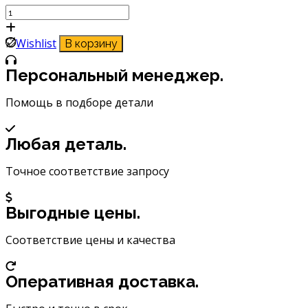
Количество
товара
Щетка
Wishlist
В корзину
стеклоочистителя
Masuma
Персональный менеджер.
26
(650мм)
Помощь в подборе детали
бескаркасная
MU-
Любая деталь.
026U
Точное соответствие запросу
Выгодные цены.
Соответствие цены и качества
Оперативная доставка.