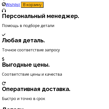
Трос
Wishlist
В корзину
буксировочный
Airline
Персональный менеджер.
3,5
т,
Помощь в подборе детали
4
м
Любая деталь.
с
2
Точное соответствие запросу
крюками
ATR-
S-
Выгодные цены.
35
Соответствие цены и качества
Оперативная доставка.
Быстро и точно в срок