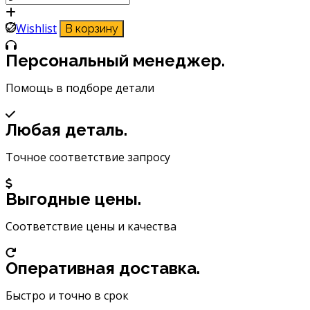
товара
Колпачки
Wishlist
В корзину
на
шинный
Персональный менеджер.
вентиль
Airline
Помощь в подборе детали
AVC-
02
Любая деталь.
Точное соответствие запросу
Выгодные цены.
Соответствие цены и качества
Оперативная доставка.
Быстро и точно в срок